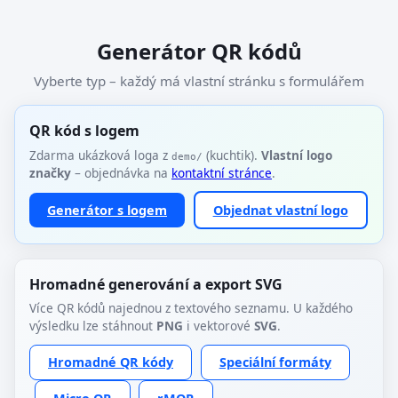
Generátor QR kódů
Vyberte typ – každý má vlastní stránku s formulářem
QR kód s logem
Zdarma ukázková loga z
(kuchtik).
Vlastní logo
demo/
značky
– objednávka na
kontaktní stránce
.
Generátor s logem
Objednat vlastní logo
Hromadné generování a export SVG
Více QR kódů najednou z textového seznamu. U každého
výsledku lze stáhnout
PNG
i vektorové
SVG
.
Hromadné QR kódy
Speciální formáty