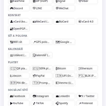
📹
☎️
🔒
💜
FaceTime
SIP (VoIP)
Signal
Viber
🎮
💚
💬
Discord
LINE
WeChat
KONTAKT
👤
🪪
💼
📇
vCard (kontakt)
MeCard (kompaktní)
BizCard
vCard 4.0
🔐
OpenPGP klíč
SÍŤ A POLOHA
📶
📍
🗺️
WiFi síť
GPS poloha (geo:)
Google Mapy
KALENDÁŘ
📅
🗓️
Událost (VEVENT)
Kalendář (VCALENDAR)
PLATBY
🇨🇿
🇪🇺
₿
Ξ
QR platba CZ (SPD)
SEPA platba (EPC)
Bitcoin
Ethereum
Ł
💳
🇮🇳
🇵🇱
Litecoin
PayPal
UPI (Indie)
BLIK (Polsko)
🇧🇷
🇹🇭
💵
PIX (Brazílie)
PromptPay (Thajsko)
Venmo (USA)
SOCIÁLNÍ SÍTĚ
👥
📷
💼
🐦
Facebook
Instagram
LinkedIn
X / Twitter
▶️
🎵
🎧
📌
YouTube
TikTok
Spotify
Pinterest