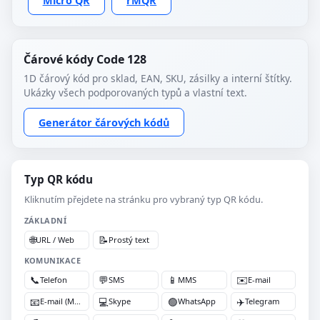
Micro QR
rMQR
Čárové kódy Code 128
1D čárový kód pro sklad, EAN, SKU, zásilky a interní štítky.
Ukázky všech podporovaných typů a vlastní text.
Generátor čárových kódů
Typ QR kódu
Kliknutím přejdete na stránku pro vybraný typ QR kódu.
ZÁKLADNÍ
🌐
📝
URL / Web
Prostý text
KOMUNIKACE
📞
💬
📱
✉️
Telefon
SMS
MMS
E-mail
📧
💻
🟢
✈️
E-mail (MATMSG)
Skype
WhatsApp
Telegram